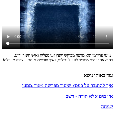
מוטי פרידמן הוא מרצה מבוקש ויועץ זוגי מצליח ואיש חינוך ידוע.
בהרצאה זו הוא מסביר לנו על גבולות, ואיך פורצים אותם... צפיה מועילה!
עוד באותו נושא
איך להתגבר על כעס? שיעור מפרשת מטות-מסעי
אין מים אלא תורה - וישב
שמחה