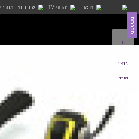
וידאו
יהדות TV
שידור חי
אחרית 
החברות
0
1312
הורד