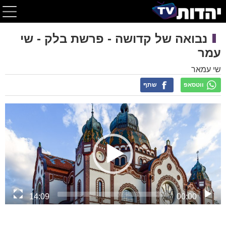
נבואה של קדושה - פרשת בלק - שי
עמר
שי עמאר
ווטסאפ
שתף
Video
Player
14:09
00:00