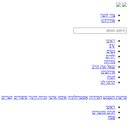
צור קשר
אודותינו
ראשי
TV
נשים
ילדים
מוזיקה
שאל את הרב
אירועים
חנות
תרמו לנו
פרשת השבוע
חסידות
אסטרולוגיה
אימון אישי
זוגיות
חינוך
סיפורים
קצרים
י
ראשי
חגים ומועדים
פסח