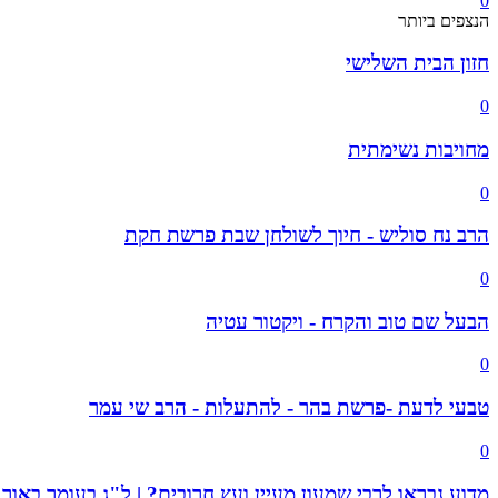
0
הנצפים ביותר
חזון הבית השלישי
0
מחויבות נשימתית
0
הרב נח סוליש - חיוך לשולחן שבת פרשת חקת
0
הבעל שם טוב והקרח - ויקטור עטיה
0
טבעי לדעת -פרשת בהר - להתעלות - הרב שי עמר
0
מדוע נבראו לרבי שמעון מעיין ועץ חרובים? | ל"ג בעומר באור