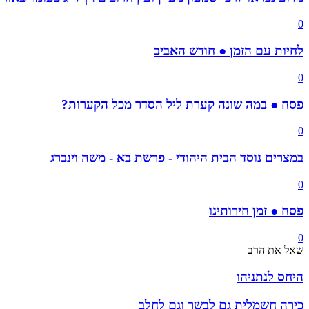
0
לחיות עם הזמן ● חודש האביב
0
פסח ● במה שונה קערת ליל הסדר מכל הקערות?
0
במצרים נוסד הבית היהודי - פרשת בא - משה וינברג
0
פסח ● זמן חירותינו
0
שאל את הרב
היחס לנתניהו
כירה חשמלית גם לבשר וגם לחלב